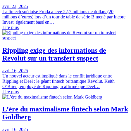
avril 23, 2025
La fintech suédoise Froda a levé 22,7 millions de dollars (20
millions d’euros) lors d’un tour de table de série B mené par Incore
Invest, également basé en…
Lire plus
Rippling exige des informations de
Revolut sur un transfert suspect
avril 16, 2025
Un nouvel acteur est impliqué dans le conflit juridique entre
Rippling et Deel : le géant fintech britannique Revolut. Keith
O’Brien, employé de Rippling, a affirmé que Deel…
Lire plus
L’ère du maximalisme fintech selon Mark
Goldberg
avril 16, 2025