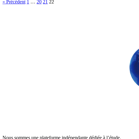
Pagination
« Précédent
1
…
20
21
22
des
publications
Nous sommes une plateforme indépendante dédiée à l’étude,