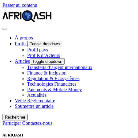
Passer au contenu
À propos
Profils
Toggle dropdown
Profil pays
Profils d’Acteurs
Articles
Toggle dropdown
Transferts d’argent internationaux
Finance & Inclusion
Régulation & Écosystèmes
Technologies Financières
Paiements & Mobile Money
Actualités
Veille Réglementaire
Soumettre un article
Rechercher
Participer
Contactez-nous
AFRIQASH