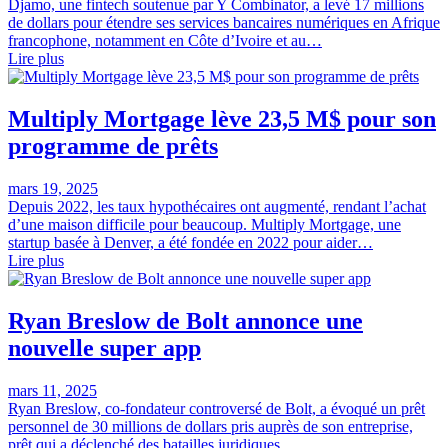
Djamo, une fintech soutenue par Y Combinator, a levé 17 millions
de dollars pour étendre ses services bancaires numériques en Afrique
francophone, notamment en Côte d’Ivoire et au…
Lire plus
Multiply Mortgage lève 23,5 M$ pour son
programme de prêts
mars 19, 2025
Depuis 2022, les taux hypothécaires ont augmenté, rendant l’achat
d’une maison difficile pour beaucoup. Multiply Mortgage, une
startup basée à Denver, a été fondée en 2022 pour aider…
Lire plus
Ryan Breslow de Bolt annonce une
nouvelle super app
mars 11, 2025
Ryan Breslow, co-fondateur controversé de Bolt, a évoqué un prêt
personnel de 30 millions de dollars pris auprès de son entreprise,
prêt qui a déclenché des batailles juridiques.…