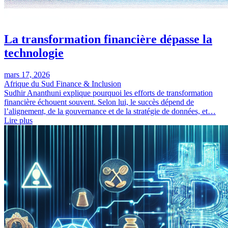
La transformation financière dépasse la
technologie
mars 17, 2026
Afrique du Sud
Finance & Inclusion
Sudhir Ananthuni explique pourquoi les efforts de transformation
financière échouent souvent. Selon lui, le succès dépend de
l’alignement, de la gouvernance et de la stratégie de données, et…
Lire plus