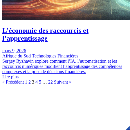
L’économie des raccourcis et
l’apprentissage
mars 9, 2026
Afrique du Sud
Technologies Financières
Sergey Ryzhavin explore comment l’IA, l’automatisation et les
raccourcis numériques modifient l’apprentissage des compétences
complexes et la prise de décisions financières.
Lire plus
Pagination
« Précédent
1
2
3
4
5
…
22
Suivant »
des
publications