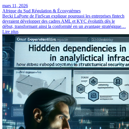
mars 11, 2026
Afrique du Sud
Régulation & Écosystèmes
Becki LaPorte de FinScan explique pourquoi les entreprises fintech
devraient développer des cadres AML et KYC évolutifs dès le
début, transformant ainsi la conformité en un avantage stratégique…
Lire plus