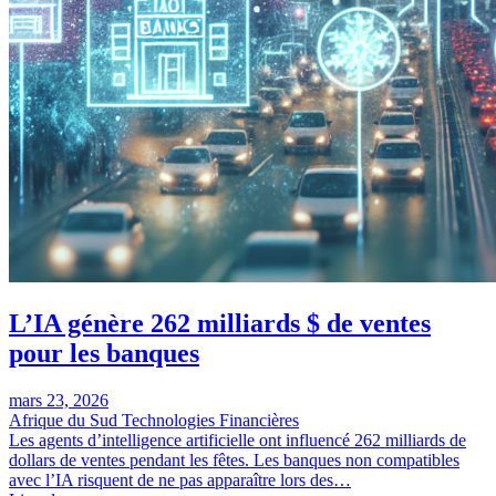
L’IA génère 262 milliards $ de ventes
pour les banques
mars 23, 2026
Afrique du Sud
Technologies Financières
Les agents d’intelligence artificielle ont influencé 262 milliards de
dollars de ventes pendant les fêtes. Les banques non compatibles
avec l’IA risquent de ne pas apparaître lors des…