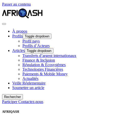
Passer au contenu
À propos
Profils
Toggle dropdown
Profil pays
Profils d’Acteurs
Articles
Toggle dropdown
Transferts d’argent internationaux
Finance & Inclusion
Régulation & Écosystèmes
Technologies Financières
Paiements & Mobile Money
Actualités
Veille Réglementaire
Soumettre un article
Rechercher
Participer
Contactez-nous
AFRIQASH