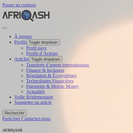
Passer au contenu
À propos
Profils
Toggle dropdown
Profil pays
Profils d’Acteurs
Articles
Toggle dropdown
Transferts d’argent internationaux
Finance & Inclusion
Régulation & Écosystèmes
Technologies Financières
Paiements & Mobile Money
Actualités
Veille Réglementaire
Soumettre un article
Rechercher
Participer
Contactez-nous
AFRIQASH