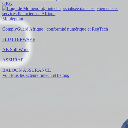
OPay
Moniepoint
ComplyGuard Afrique : conformité numérique et RegTech
FLUTTERWAVE
AB Soft Work
ASSURAF
BALOON ASSURANCE
Voir tous les acteurs fintech et betting