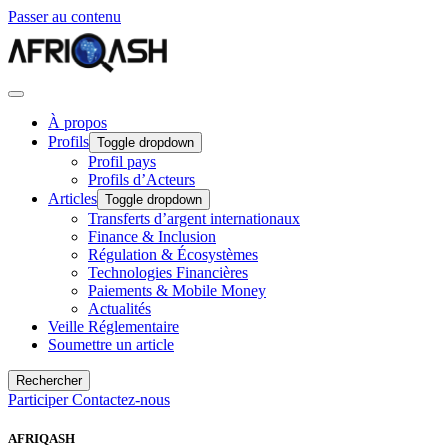
Passer au contenu
À propos
Profils
Toggle dropdown
Profil pays
Profils d’Acteurs
Articles
Toggle dropdown
Transferts d’argent internationaux
Finance & Inclusion
Régulation & Écosystèmes
Technologies Financières
Paiements & Mobile Money
Actualités
Veille Réglementaire
Soumettre un article
Rechercher
Participer
Contactez-nous
AFRIQASH