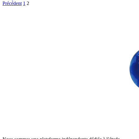
Pagination
Précédent
1
2
des
publications