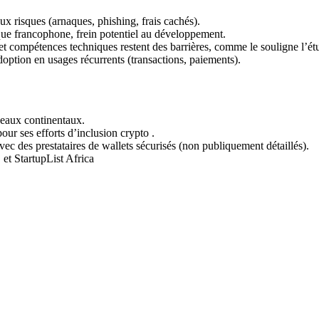
aux risques (arnaques, phishing, frais cachés).
que francophone, frein potentiel au développement.
 et compétences techniques restent des barrières, comme le souligne l’ét
adoption en usages récurrents (transactions, paiements).
seaux continentaux.
r ses efforts d’inclusion crypto .
vec des prestataires de wallets sécurisés (non publiquement détaillés).
 et StartupList Africa