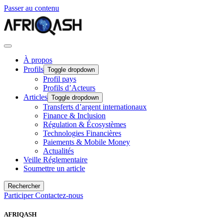
Passer au contenu
À propos
Profils
Toggle dropdown
Profil pays
Profils d’Acteurs
Articles
Toggle dropdown
Transferts d’argent internationaux
Finance & Inclusion
Régulation & Écosystèmes
Technologies Financières
Paiements & Mobile Money
Actualités
Veille Réglementaire
Soumettre un article
Rechercher
Participer
Contactez-nous
AFRIQASH