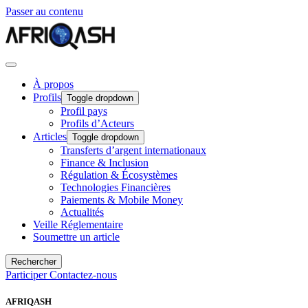
Passer au contenu
À propos
Profils
Toggle dropdown
Profil pays
Profils d’Acteurs
Articles
Toggle dropdown
Transferts d’argent internationaux
Finance & Inclusion
Régulation & Écosystèmes
Technologies Financières
Paiements & Mobile Money
Actualités
Veille Réglementaire
Soumettre un article
Rechercher
Participer
Contactez-nous
AFRIQASH