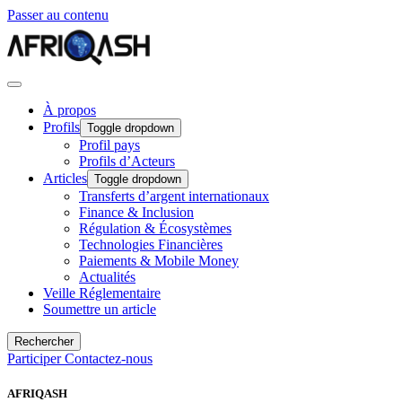
Passer au contenu
À propos
Profils
Toggle dropdown
Profil pays
Profils d’Acteurs
Articles
Toggle dropdown
Transferts d’argent internationaux
Finance & Inclusion
Régulation & Écosystèmes
Technologies Financières
Paiements & Mobile Money
Actualités
Veille Réglementaire
Soumettre un article
Rechercher
Participer
Contactez-nous
AFRIQASH