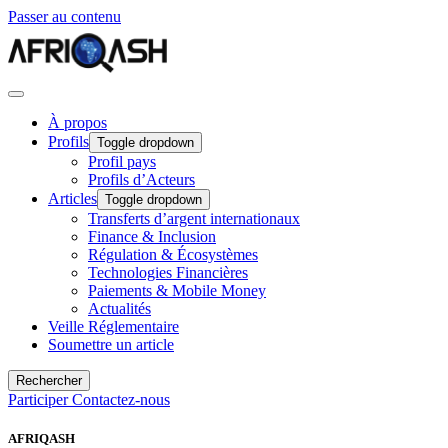
Passer au contenu
À propos
Profils
Toggle dropdown
Profil pays
Profils d’Acteurs
Articles
Toggle dropdown
Transferts d’argent internationaux
Finance & Inclusion
Régulation & Écosystèmes
Technologies Financières
Paiements & Mobile Money
Actualités
Veille Réglementaire
Soumettre un article
Rechercher
Participer
Contactez-nous
AFRIQASH