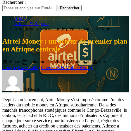
Rechercher :
Rechercher
Home
Articles & Reports
Airtel Money : un acteur de premier plan en Afrique…
Airtel Money : un acteur de premier plan
en Afrique centrale
Report
septembre 17, 2025
5 min read
Afriqash
Congo (Brazzaville)
Paiements & Mobile Money
Afriqash
Depuis son lancement, Airtel Money s’est imposé comme l’un des
leaders du mobile money en Afrique subsaharienne. Dans des
marchés francophones stratégiques comme le Congo-Brazzaville, le
Gabon, le Tchad et la RDC, des millions d’utilisateurs s’appuient
chaque jour sur ce service pour transférer de l’argent, régler des
factures, acheter du crédit ou encaisser des paiements. Adossé à