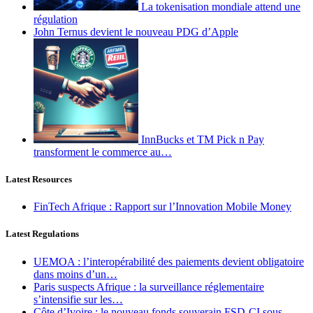
La tokenisation mondiale attend une
régulation
John Ternus devient le nouveau PDG d’Apple
InnBucks et TM Pick n Pay
transforment le commerce au…
Latest Resources
FinTech Afrique : Rapport sur l’Innovation Mobile Money
Latest Regulations
UEMOA : l’interopérabilité des paiements devient obligatoire
dans moins d’un…
Paris suspects Afrique : la surveillance réglementaire
s’intensifie sur les…
Côte d’Ivoire : le nouveau fonds souverain FSD-CI sous