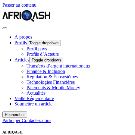
Passer au contenu
À propos
Profils
Toggle dropdown
Profil pays
Profils d’Acteurs
Articles
Toggle dropdown
Transferts d’argent internationaux
Finance & Inclusion
Régulation & Écosystèmes
Technologies Financières
Paiements & Mobile Money
Actualités
Veille Réglementaire
Soumettre un article
Rechercher
Participer
Contactez-nous
AFRIQASH