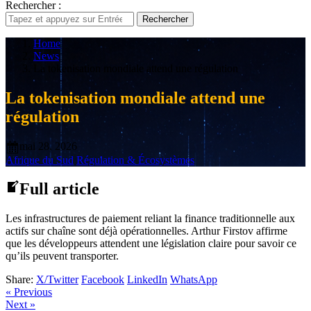
Rechercher :
Rechercher
Home
News
La tokenisation mondiale attend une régulation
La tokenisation mondiale attend une
régulation
mai 28, 2026
Afrique du Sud
Régulation & Écosystèmes
Full article
Les infrastructures de paiement reliant la finance traditionnelle aux
actifs sur chaîne sont déjà opérationnelles. Arthur Firstov affirme
que les développeurs attendent une législation claire pour savoir ce
qu’ils peuvent transporter.
Share:
X/Twitter
Facebook
LinkedIn
WhatsApp
« Previous
Next »