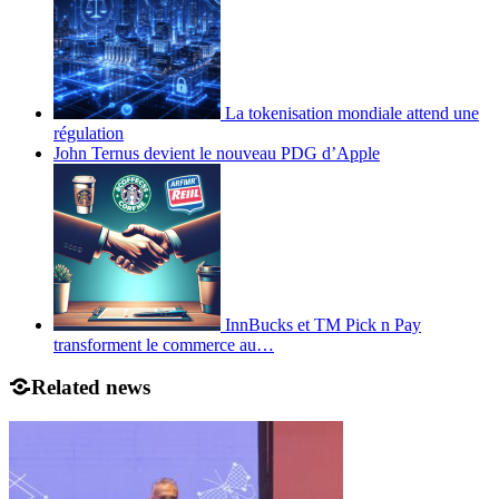
La tokenisation mondiale attend une
régulation
John Ternus devient le nouveau PDG d’Apple
InnBucks et TM Pick n Pay
transforment le commerce au…
Related news