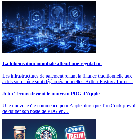
La tokenisation mondiale attend une régulation
Les infrastructures de paiement reliant la finance traditionnelle aux
actifs sur chaîne sont déjà opérationnelles. Arthur Firstov affirme…
John Ternus devient le nouveau PDG d’Apple
Une nouvelle ère commence pour Apple alors que Tim Cook prévoit
de quitter son poste de PDG en…