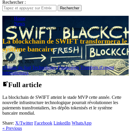
Rechercher :
Rechercher
Home
News
La blockchain de SWIFT transformera le système bancaire
La blockchain de SWIFT transformera le
système bancaire
avril 15, 2026
Afrique du Sud
Technologies Financières
Transferts d'argent
internationaux
Full article
La blockchain de SWIFT atteint le stade MVP cette année. Cette
nouvelle infrastructure technologique pourrait révolutionner les
paiements transfrontaliers, les dépôts tokenisés et le système
bancaire mondial.
Share:
X/Twitter
Facebook
LinkedIn
WhatsApp
« Previous