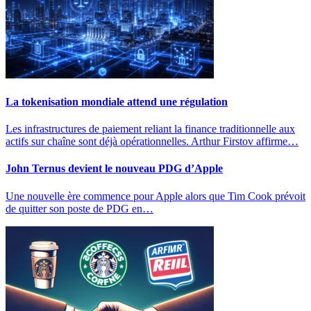
La tokenisation mondiale attend une régulation
Les infrastructures de paiement reliant la finance traditionnelle aux
actifs sur chaîne sont déjà opérationnelles. Arthur Firstov affirme…
John Ternus devient le nouveau PDG d’Apple
Une nouvelle ère commence pour Apple alors que Tim Cook prévoit
de quitter son poste de PDG en…