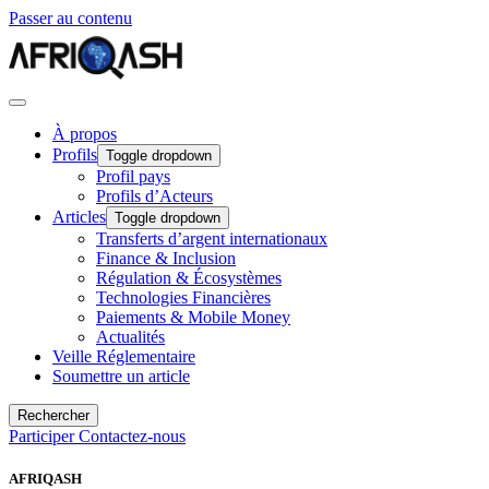
Passer au contenu
À propos
Profils
Toggle dropdown
Profil pays
Profils d’Acteurs
Articles
Toggle dropdown
Transferts d’argent internationaux
Finance & Inclusion
Régulation & Écosystèmes
Technologies Financières
Paiements & Mobile Money
Actualités
Veille Réglementaire
Soumettre un article
Rechercher
Participer
Contactez-nous
AFRIQASH