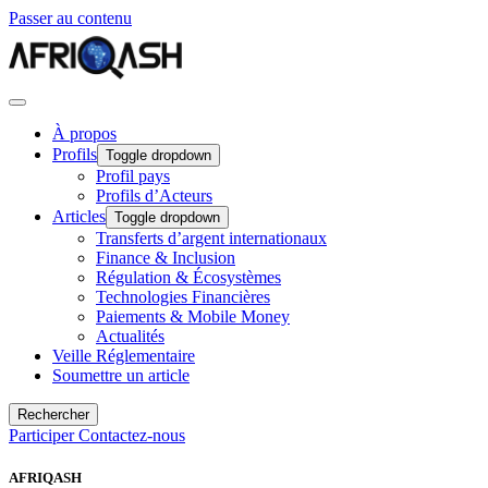
Passer au contenu
À propos
Profils
Toggle dropdown
Profil pays
Profils d’Acteurs
Articles
Toggle dropdown
Transferts d’argent internationaux
Finance & Inclusion
Régulation & Écosystèmes
Technologies Financières
Paiements & Mobile Money
Actualités
Veille Réglementaire
Soumettre un article
Rechercher
Participer
Contactez-nous
AFRIQASH