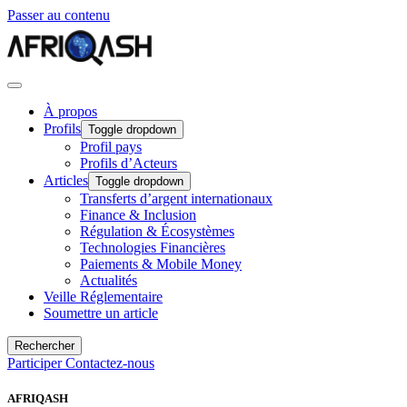
Passer au contenu
À propos
Profils
Toggle dropdown
Profil pays
Profils d’Acteurs
Articles
Toggle dropdown
Transferts d’argent internationaux
Finance & Inclusion
Régulation & Écosystèmes
Technologies Financières
Paiements & Mobile Money
Actualités
Veille Réglementaire
Soumettre un article
Rechercher
Participer
Contactez-nous
AFRIQASH