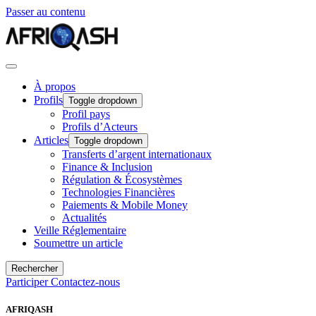
Passer au contenu
À propos
Profils
Toggle dropdown
Profil pays
Profils d’Acteurs
Articles
Toggle dropdown
Transferts d’argent internationaux
Finance & Inclusion
Régulation & Écosystèmes
Technologies Financières
Paiements & Mobile Money
Actualités
Veille Réglementaire
Soumettre un article
Rechercher
Participer
Contactez-nous
AFRIQASH