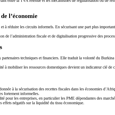
tant entre la TVA retenue et les mécanismes de régularisation ou de rem
 de l’économie
 et à réduire les circuits informels. En sécurisant une part plus importan
ion de l’administration fiscale et de digitalisation progressive des proces
s
 partenaires techniques et financiers. Elle traduit la volonté du Burki
ité à mobiliser les ressources domestiques devient un indicateur clé de 
 donnée à la sécurisation des recettes fiscales dans les économies d’Afr
es fortement informelles.
ilité pour les entreprises, en particulier les PME dépendantes des marché
 effets négatifs sur la liquidité du tissu économique.