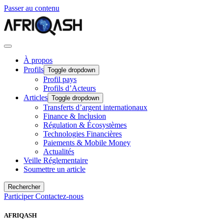
Passer au contenu
À propos
Profils
Toggle dropdown
Profil pays
Profils d’Acteurs
Articles
Toggle dropdown
Transferts d’argent internationaux
Finance & Inclusion
Régulation & Écosystèmes
Technologies Financières
Paiements & Mobile Money
Actualités
Veille Réglementaire
Soumettre un article
Rechercher
Participer
Contactez-nous
AFRIQASH