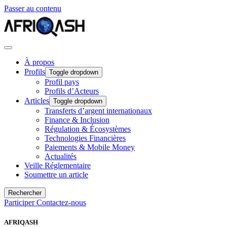
Passer au contenu
À propos
Profils
Toggle dropdown
Profil pays
Profils d’Acteurs
Articles
Toggle dropdown
Transferts d’argent internationaux
Finance & Inclusion
Régulation & Écosystèmes
Technologies Financières
Paiements & Mobile Money
Actualités
Veille Réglementaire
Soumettre un article
Rechercher
Participer
Contactez-nous
AFRIQASH