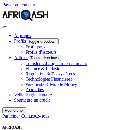
Passer au contenu
À propos
Profils
Toggle dropdown
Profil pays
Profils d’Acteurs
Articles
Toggle dropdown
Transferts d’argent internationaux
Finance & Inclusion
Régulation & Écosystèmes
Technologies Financières
Paiements & Mobile Money
Actualités
Veille Réglementaire
Soumettre un article
Rechercher
Participer
Contactez-nous
AFRIQASH