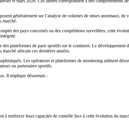
tre janvier et mars 2026. Ces alertes correspondent à des comportements 
reposent généralement sur l’analyse de volumes de mises anormaux, de va
u marché.
let des pays concernés ou des compétitions surveillées, cette évolution
intégrité.
ce des plateformes de paris sportifs sur le continent. Le développement 
u marché africain ces dernières années.
 sophistiqués. Les opérateurs et plateformes de monitoring utilisent dés
eurs ou partenaires sportifs.
x. Il implique désormais :
nt à renforcer leurs capacités de contrôle face à cette évolution du mar