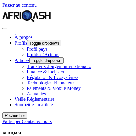
Passer au contenu
À propos
Profils
Toggle dropdown
Profil pays
Profils d’Acteurs
Articles
Toggle dropdown
Transferts d’argent internationaux
Finance & Inclusion
Régulation & Écosystèmes
Technologies Financières
Paiements & Mobile Money
Actualités
Veille Réglementaire
Soumettre un article
Rechercher
Participer
Contactez-nous
AFRIQASH