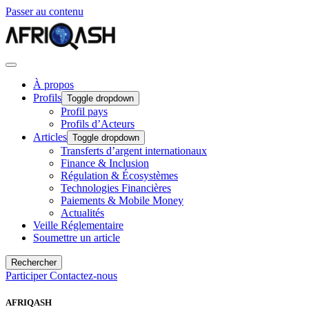
Passer au contenu
À propos
Profils
Toggle dropdown
Profil pays
Profils d’Acteurs
Articles
Toggle dropdown
Transferts d’argent internationaux
Finance & Inclusion
Régulation & Écosystèmes
Technologies Financières
Paiements & Mobile Money
Actualités
Veille Réglementaire
Soumettre un article
Rechercher
Participer
Contactez-nous
AFRIQASH