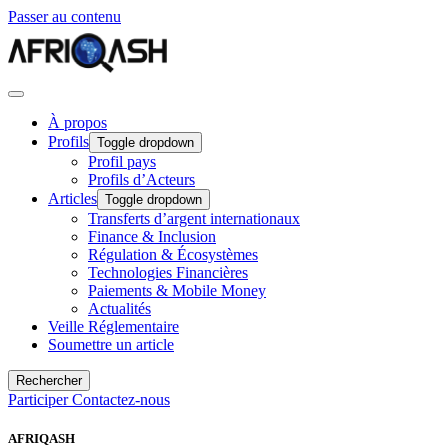
Passer au contenu
À propos
Profils
Toggle dropdown
Profil pays
Profils d’Acteurs
Articles
Toggle dropdown
Transferts d’argent internationaux
Finance & Inclusion
Régulation & Écosystèmes
Technologies Financières
Paiements & Mobile Money
Actualités
Veille Réglementaire
Soumettre un article
Rechercher
Participer
Contactez-nous
AFRIQASH