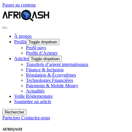
Passer au contenu
À propos
Profils
Toggle dropdown
Profil pays
Profils d’Acteurs
Articles
Toggle dropdown
Transferts d’argent internationaux
Finance & Inclusion
Régulation & Écosystèmes
Technologies Financières
Paiements & Mobile Money
Actualités
Veille Réglementaire
Soumettre un article
Rechercher
Participer
Contactez-nous
AFRIQASH