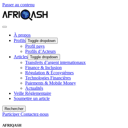
Passer au contenu
À propos
Profils
Toggle dropdown
Profil pays
Profils d’Acteurs
Articles
Toggle dropdown
Transferts d’argent internationaux
Finance & Inclusion
Régulation & Écosystèmes
Technologies Financières
Paiements & Mobile Money
Actualités
Veille Réglementaire
Soumettre un article
Rechercher
Participer
Contactez-nous
AFRIQASH