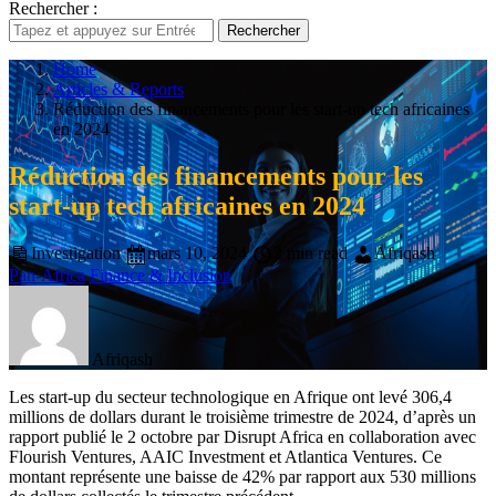
Rechercher :
Rechercher
Home
Articles & Reports
Réduction des financements pour les start-up tech africaines
en 2024
Réduction des financements pour les
start-up tech africaines en 2024
Investigation
mars 10, 2024
2 min read
Afriqash
Pan-Africa
Finance & Inclusion
Afriqash
Les start-up du secteur technologique en Afrique ont levé 306,4
millions de dollars durant le troisième trimestre de 2024, d’après un
rapport publié le 2 octobre par Disrupt Africa en collaboration avec
Flourish Ventures, AAIC Investment et Atlantica Ventures. Ce
montant représente une baisse de 42% par rapport aux 530 millions