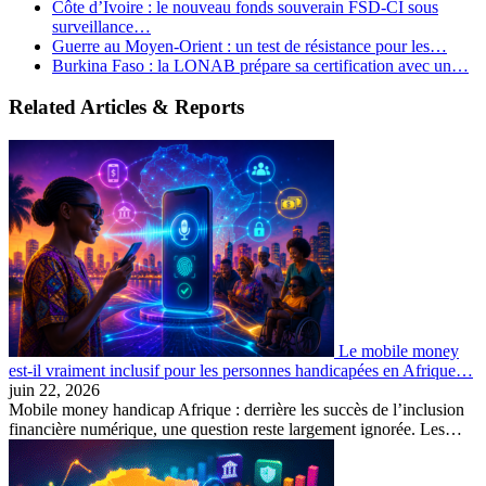
Côte d’Ivoire : le nouveau fonds souverain FSD-CI sous
surveillance…
Guerre au Moyen-Orient : un test de résistance pour les…
Burkina Faso : la LONAB prépare sa certification avec un…
Related Articles & Reports
Le mobile money
est-il vraiment inclusif pour les personnes handicapées en Afrique…
juin 22, 2026
Mobile money handicap Afrique : derrière les succès de l’inclusion
financière numérique, une question reste largement ignorée. Les…