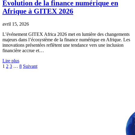
Évolution de la finance numérique en
Afrique à GITEX 2026
avril 15, 2026
L’événement GITEX Africa 2026 met en lumière des changements
majeurs dans l’écosystème de la finance numérique en Afrique. Les
innovations présentées reflètent une tendance vers une inclusion
financière accrue et…
Lire plus
Pagination
1
2
3
…
8
Suivant
des
publications