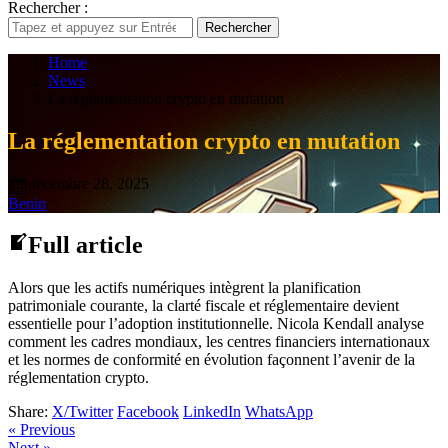
Rechercher :
Rechercher
Home
News
La réglementation crypto en mutation
La réglementation crypto en mutation
décembre 28, 2025
Benin
Full article
Alors que les actifs numériques intègrent la planification
patrimoniale courante, la clarté fiscale et réglementaire devient
essentielle pour l’adoption institutionnelle. Nicola Kendall analyse
comment les cadres mondiaux, les centres financiers internationaux
et les normes de conformité en évolution façonnent l’avenir de la
réglementation crypto.
Share:
X/Twitter
Facebook
LinkedIn
WhatsApp
« Previous
Next »