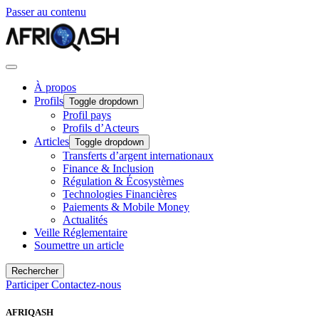
Passer au contenu
À propos
Profils
Toggle dropdown
Profil pays
Profils d’Acteurs
Articles
Toggle dropdown
Transferts d’argent internationaux
Finance & Inclusion
Régulation & Écosystèmes
Technologies Financières
Paiements & Mobile Money
Actualités
Veille Réglementaire
Soumettre un article
Rechercher
Participer
Contactez-nous
AFRIQASH