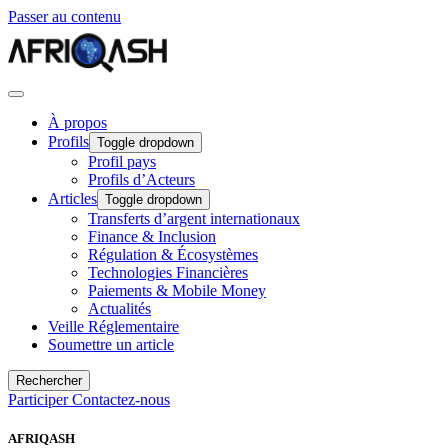
Passer au contenu
À propos
Profils
Toggle dropdown
Profil pays
Profils d’Acteurs
Articles
Toggle dropdown
Transferts d’argent internationaux
Finance & Inclusion
Régulation & Écosystèmes
Technologies Financières
Paiements & Mobile Money
Actualités
Veille Réglementaire
Soumettre un article
Rechercher
Participer
Contactez-nous
AFRIQASH