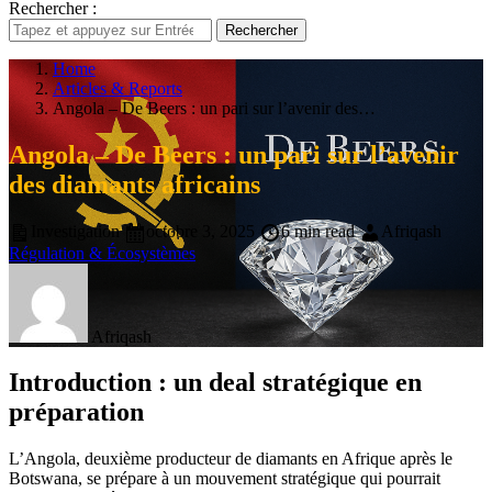
Rechercher :
Rechercher
Home
Articles & Reports
Angola – De Beers : un pari sur l’avenir des…
Angola – De Beers : un pari sur l’avenir
des diamants africains
Investigation
octobre 3, 2025
6 min read
Afriqash
Régulation & Écosystèmes
Afriqash
Introduction : un deal stratégique en
préparation
L’Angola, deuxième producteur de diamants en Afrique après le
Botswana, se prépare à un mouvement stratégique qui pourrait