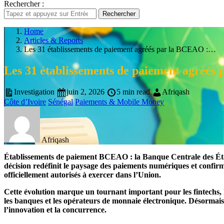
Rechercher :
Rechercher
Home
Articles & Reports
Les 31 établissements de paiement agréés par la BCEAO :…
Les 31 établissements de paiement agréés
Investigation
juin 2, 2026
5 min read
Afriqash
Côte d’Ivoire
Sénégal
Paiements & Mobile Money
Afriqash
Établissements de paiement BCEAO : la Banque Centrale des États
décision redéfinit le paysage des paiements numériques et confirme
officiellement autorisés à exercer dans l’Union.
Cette évolution marque un tournant important pour les fintechs,
les banques et les opérateurs de monnaie électronique. Désormais
l’innovation et la concurrence.