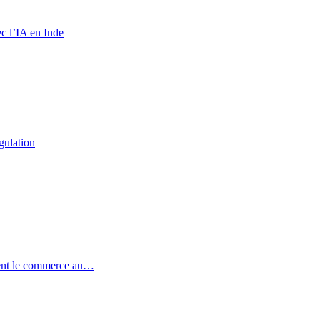
c l’IA en Inde
gulation
ent le commerce au…