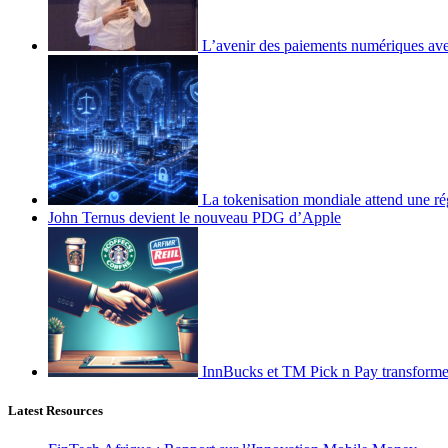
L’avenir des paiements numériques ave
La tokenisation mondiale attend une ré
John Ternus devient le nouveau PDG d’Apple
InnBucks et TM Pick n Pay transform
Latest Resources