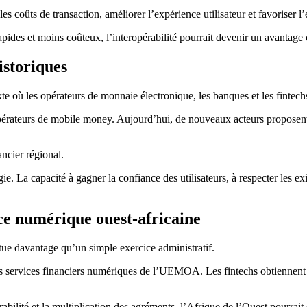
les coûts de transaction, améliorer l’expérience utilisateur et favorise
des et moins coûteux, l’interopérabilité pourrait devenir un avantage c
istoriques
 où les opérateurs de monnaie électronique, les banques et les fintechs
pérateurs de mobile money. Aujourd’hui, de nouveaux acteurs proposent 
ancier régional.
e. La capacité à gagner la confiance des utilisateurs, à respecter les e
ce numérique ouest-africaine
itue davantage qu’un simple exercice administratif.
les services financiers numériques de l’UEMOA. Les fintechs obtiennen
abilité et la multiplication des agréments, l’Afrique de l’Ouest pourrai