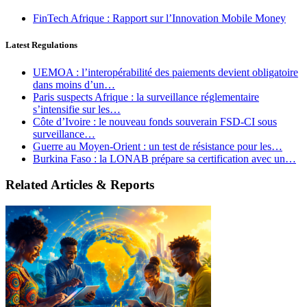
FinTech Afrique : Rapport sur l’Innovation Mobile Money
Latest Regulations
UEMOA : l’interopérabilité des paiements devient obligatoire
dans moins d’un…
Paris suspects Afrique : la surveillance réglementaire
s’intensifie sur les…
Côte d’Ivoire : le nouveau fonds souverain FSD-CI sous
surveillance…
Guerre au Moyen-Orient : un test de résistance pour les…
Burkina Faso : la LONAB prépare sa certification avec un…
Related Articles & Reports