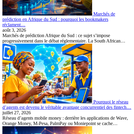
Marchés de
prédiction en Afrique du Sud : pourquoi les bookmakers
réclament…
août 3, 2026
Marchés de prédiction Afrique du Sud : ce sujet s’impose
progressivement dans le débat réglementaire. La South African…
Pourquoi le réseau
d’agents est devenu le véritable avantage concurrentiel des fintech…
juillet 27, 2026
Réseau d’agents mobile money : derrière les applications de Wave,
Orange Money, M-Pesa, PalmPay ou Moniepoint se cache…