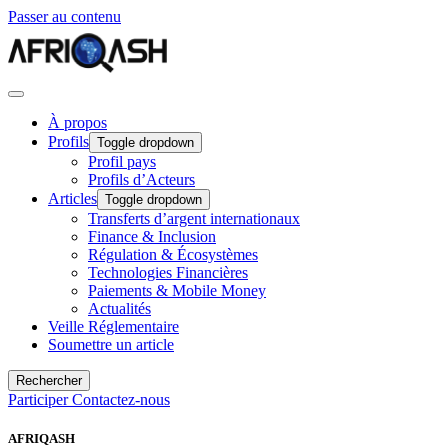
Passer au contenu
À propos
Profils
Toggle dropdown
Profil pays
Profils d’Acteurs
Articles
Toggle dropdown
Transferts d’argent internationaux
Finance & Inclusion
Régulation & Écosystèmes
Technologies Financières
Paiements & Mobile Money
Actualités
Veille Réglementaire
Soumettre un article
Rechercher
Participer
Contactez-nous
AFRIQASH