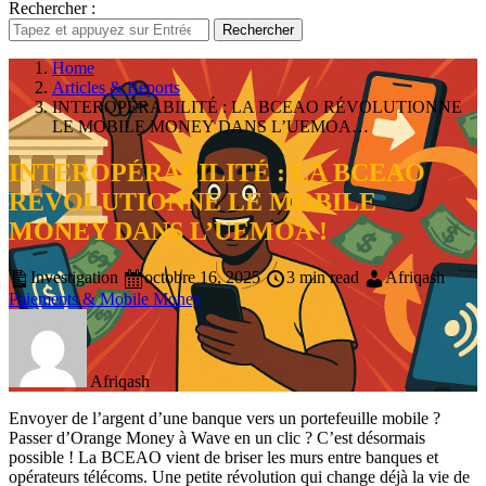
Rechercher :
Rechercher
Home
Articles & Reports
INTEROPÉRABILITÉ : LA BCEAO RÉVOLUTIONNE
LE MOBILE MONEY DANS L’UEMOA…
INTEROPÉRABILITÉ : LA BCEAO
RÉVOLUTIONNE LE MOBILE
MONEY DANS L’UEMOA !
Investigation
octobre 16, 2025
3 min read
Afriqash
Paiements & Mobile Money
Afriqash
Envoyer de l’argent d’une banque vers un portefeuille mobile ?
Passer d’Orange Money à Wave en un clic ? C’est désormais
possible ! La BCEAO vient de briser les murs entre banques et
opérateurs télécoms. Une petite révolution qui change déjà la vie de