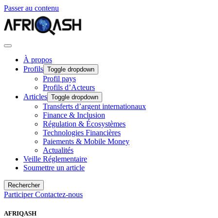
Passer au contenu
À propos
Profils
Toggle dropdown
Profil pays
Profils d’Acteurs
Articles
Toggle dropdown
Transferts d’argent internationaux
Finance & Inclusion
Régulation & Écosystèmes
Technologies Financières
Paiements & Mobile Money
Actualités
Veille Réglementaire
Soumettre un article
Rechercher
Participer
Contactez-nous
AFRIQASH