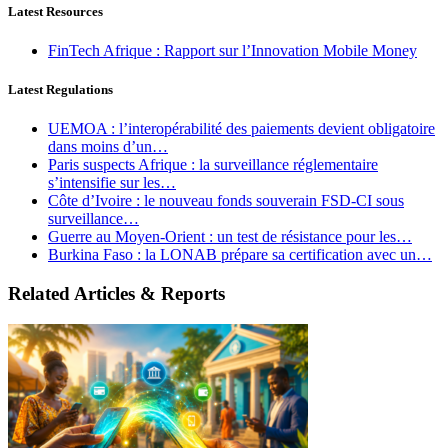
Latest Resources
FinTech Afrique : Rapport sur l’Innovation Mobile Money
Latest Regulations
UEMOA : l’interopérabilité des paiements devient obligatoire
dans moins d’un…
Paris suspects Afrique : la surveillance réglementaire
s’intensifie sur les…
Côte d’Ivoire : le nouveau fonds souverain FSD-CI sous
surveillance…
Guerre au Moyen-Orient : un test de résistance pour les…
Burkina Faso : la LONAB prépare sa certification avec un…
Related Articles & Reports