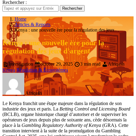
Rechercher :
Rechercher
Home
Articles & Reports
Kenya : une nouvelle ère pour la régulation des jeux…
Kenya : une nouvelle ère pour la
régulation des jeux d’argent
Investigation
octobre 29, 2025
3 min read
Afriqash
Kenya
Régulation & Écosystèmes
Afriqash
Le Kenya franchit une étape majeure dans la régulation de son
industrie des jeux et paris. La
Betting Control and Licensing Board
(BCLB), organe historique chargé d’autoriser et de superviser les
opérateurs de jeux depuis plus de soixante ans, cède désormais la
place à la
Gambling Regulatory Authority of Kenya
(GRA). Cette
transition intervient à la suite de la promulgation du Gambling