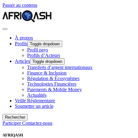
Passer au contenu
À propos
Profils
Toggle dropdown
Profil pays
Profils d’Acteurs
Articles
Toggle dropdown
Transferts d’argent internationaux
Finance & Inclusion
Régulation & Écosystèmes
Technologies Financières
Paiements & Mobile Money
Actualités
Veille Réglementaire
Soumettre un article
Rechercher
Participer
Contactez-nous
AFRIQASH