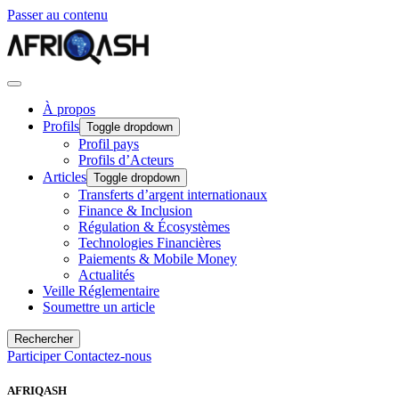
Passer au contenu
À propos
Profils
Toggle dropdown
Profil pays
Profils d’Acteurs
Articles
Toggle dropdown
Transferts d’argent internationaux
Finance & Inclusion
Régulation & Écosystèmes
Technologies Financières
Paiements & Mobile Money
Actualités
Veille Réglementaire
Soumettre un article
Rechercher
Participer
Contactez-nous
AFRIQASH