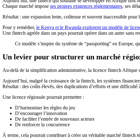
Aujourd’hui, une fintech qui souhaite se développer en Afrique doit o
Chaque marché impose
ses propres exigences réglementaires
, ses déla
Résultat : une expansion lente, coûteuse et souvent inaccessible pour l
Pour y remédier,
le Kenya et le Rwanda explorent un modèle de lic
Une fintech agréée dans un pays pourrait opérer dans un autre sans r
Ce modèle s’inspire du système de “passporting” en Europe, qui
Un levier pour structurer un marché régio
Au-delà de la simplification administrative, la licence fintech Afrique d
Aujourd’hui, malgré la croissance de la fintech, les systèmes financier
Résultat : des coûts élevés, des duplications d’efforts et une difficulté 
Une licence régionale pourrait permettre :
D’harmoniser les règles du jeu
D’encourager l’innovation
De faciliter l’entrée de nouveaux acteurs
De renforcer la concurrence
À terme, cela pourrait contribuer à créer un véritable marché fintech r