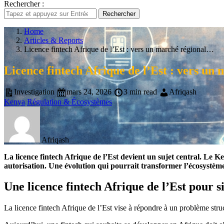
Rechercher :
Rechercher
Home
Articles & Reports
Licence fintech Afrique de l’Est : vers un marché régional…
Licence fintech Afrique de l’Est : vers un 
Investigation
mars 24, 2026
3 min read
Afriqash
Kenya
Régulation & Écosystèmes
Afriqash
La licence fintech Afrique de l’Est devient un sujet central. Le
autorisation. Une évolution qui pourrait transformer l’écosystème
Une licence fintech Afrique de l’Est pour s
La licence fintech Afrique de l’Est vise à répondre à un problème struc