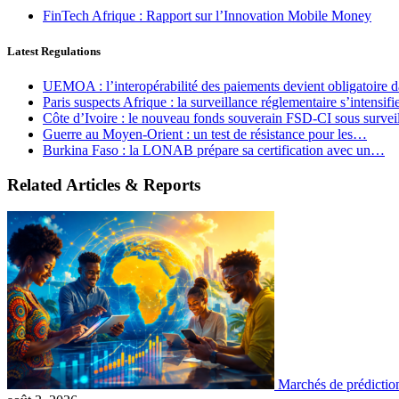
FinTech Afrique : Rapport sur l’Innovation Mobile Money
Latest Regulations
UEMOA : l’interopérabilité des paiements devient obligatoire
Paris suspects Afrique : la surveillance réglementaire s’intensif
Côte d’Ivoire : le nouveau fonds souverain FSD-CI sous surve
Guerre au Moyen-Orient : un test de résistance pour les…
Burkina Faso : la LONAB prépare sa certification avec un…
Related Articles & Reports
Marchés de prédictio