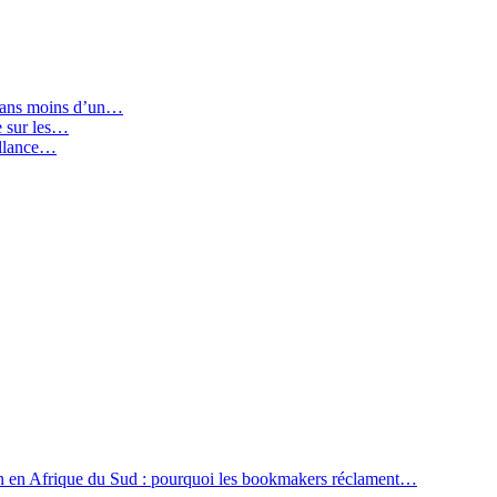
 dans moins d’un…
ie sur les…
illance…
n en Afrique du Sud : pourquoi les bookmakers réclament…