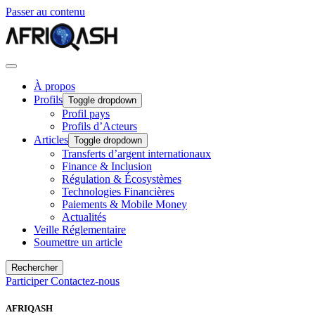
Passer au contenu
À propos
Profils
Toggle dropdown
Profil pays
Profils d’Acteurs
Articles
Toggle dropdown
Transferts d’argent internationaux
Finance & Inclusion
Régulation & Écosystèmes
Technologies Financières
Paiements & Mobile Money
Actualités
Veille Réglementaire
Soumettre un article
Rechercher
Participer
Contactez-nous
AFRIQASH