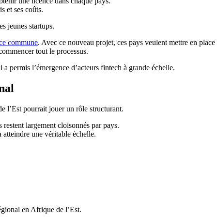
btenir une licence dans chaque pays.
is et ses coûts.
es jeunes startups.
ence commune
. Avec ce nouveau projet, ces pays veulent mettre en plac
ecommencer tout le processus.
 a permis l’émergence d’acteurs fintech à grande échelle.
nal
e l’Est pourrait jouer un rôle structurant.
s restent largement cloisonnés par pays.
à atteindre une véritable échelle.
égional en Afrique de l’Est.