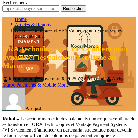
Rechercher :
Rechercher
Home
Articles & Reports
ORA Technologies et VPS s’allient pour dynamiser les
paiements en…
ORA Technologies et VPS s’allient pour
dynamiser les paiements en ligne au
Maroc
Investigation
novembre 6, 2025
2 min read
Afriqash
Maroc
Paiements & Mobile Money
Afriqash
Rabat –
Le secteur marocain des paiements numériques continue de
se transformer. ORA Technologies et Vantage Payment Systems
(VPS) viennent d’annoncer un partenariat stratégique pour devenir
le fournisseur officiel de solutions de paiement en ligne de