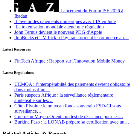
Lancement du Forum ISF 2026 à
Ibadan
L’avenir des paiements numériques avec l’IA en Inde
La tokenisation mondiale attend une régulation
John Ternus devient le nouveau PDG d’Apple
InnBucks et TM Pick n Pay transforment le commerce au…
Latest Resources
FinTech Afrique : Rapport sur l’Innovation Mobile Money
Latest Regulations
UEMOA : l’interopérabilité des paiements devient obligatoire
dans moins d’un…
Paris suspects Afrique : la surveillance réglementaire
s’intensifie sur les…
Côte d’Ivoire : le nouveau fonds souverain FSD-CI sous
surveillance…
Guerre au Moyen-Orient : un test de résistance pour les…
Burkina Faso : la LONAB prépare sa certification avec un…
Related Articles & Reports