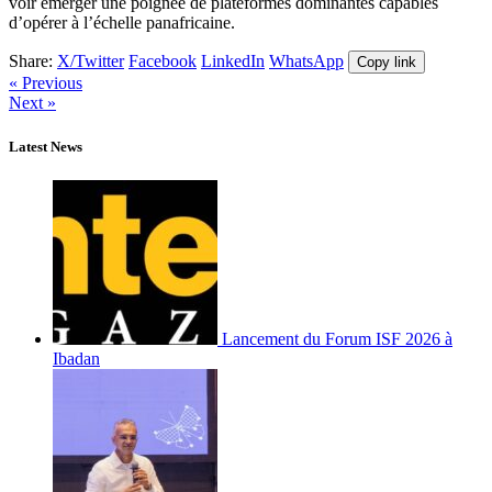
voir émerger une poignée de plateformes dominantes capables
d’opérer à l’échelle panafricaine.
Share:
X/Twitter
Facebook
LinkedIn
WhatsApp
Copy link
« Previous
Next »
Latest News
Lancement du Forum ISF 2026 à
Ibadan