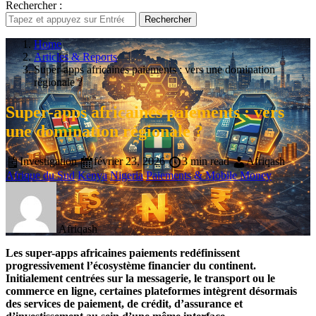
Rechercher :
Rechercher
Home
Articles & Reports
Super-apps africaines paiements : vers une domination
régionale ?
Super-apps africaines paiements : vers
une domination régionale ?
Investigation
février 23, 2026
3 min read
Afriqash
Afrique du Sud
Kenya
Nigeria
Paiements & Mobile Money
Afriqash
Les super-apps africaines paiements redéfinissent
progressivement l’écosystème financier du continent.
Initialement centrées sur la messagerie, le transport ou le
commerce en ligne, certaines plateformes intègrent désormais
des services de paiement, de crédit, d’assurance et