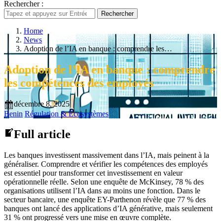
Rechercher :
Rechercher
Home
News
Adoption de l’IA en banque : comprendre les…
Adoption de l’IA en banque : comprendre
les compétences des employés
décembre 8, 2025
Benin
Régulation & Écosystèmes
Full article
Les banques investissent massivement dans l’IA, mais peinent à la
généraliser. Comprendre et vérifier les compétences des employés
est essentiel pour transformer cet investissement en valeur
opérationnelle réelle. Selon une enquête de McKinsey, 78 % des
organisations utilisent l’IA dans au moins une fonction. Dans le
secteur bancaire, une enquête EY-Parthenon révèle que 77 % des
banques ont lancé des applications d’IA générative, mais seulement
31 % ont progressé vers une mise en œuvre complète.