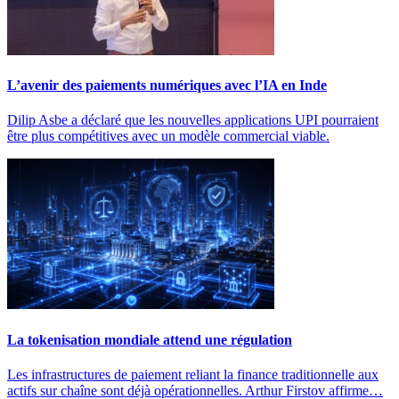
L’avenir des paiements numériques avec l’IA en Inde
Dilip Asbe a déclaré que les nouvelles applications UPI pourraient
être plus compétitives avec un modèle commercial viable.
La tokenisation mondiale attend une régulation
Les infrastructures de paiement reliant la finance traditionnelle aux
actifs sur chaîne sont déjà opérationnelles. Arthur Firstov affirme…