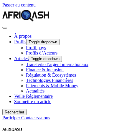
Passer au contenu
À propos
Profils
Toggle dropdown
Profil pays
Profils d’Acteurs
Articles
Toggle dropdown
Transferts d’argent internationaux
Finance & Inclusion
Régulation & Écosystèmes
Technologies Financières
Paiements & Mobile Money
Actualités
Veille Réglementaire
Soumettre un article
Rechercher
Participer
Contactez-nous
AFRIQASH