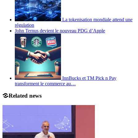
La tokenisation mondiale attend une
régulation
John Ternus devient le nouveau PDG d’Apple
InnBucks et TM Pick n Pay
transforment le commerce au…
Related news