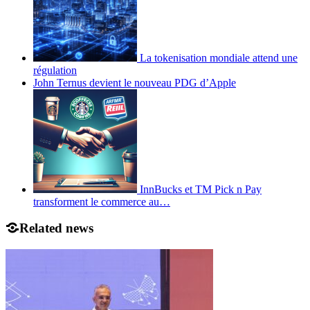
La tokenisation mondiale attend une
régulation
John Ternus devient le nouveau PDG d’Apple
InnBucks et TM Pick n Pay
transforment le commerce au…
Related news