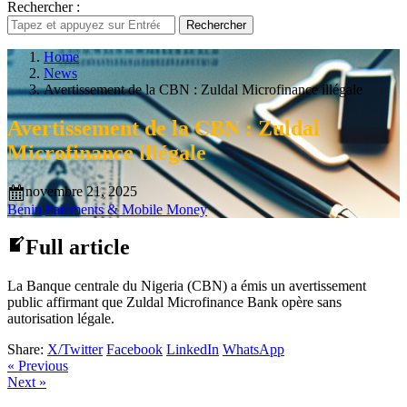
Rechercher :
Rechercher
Home
News
Avertissement de la CBN : Zuldal Microfinance illégale
Avertissement de la CBN : Zuldal
Microfinance illégale
novembre 21, 2025
Benin
Paiements & Mobile Money
Full article
La Banque centrale du Nigeria (CBN) a émis un avertissement
public affirmant que Zuldal Microfinance Bank opère sans
autorisation légale.
Share:
X/Twitter
Facebook
LinkedIn
WhatsApp
« Previous
Next »