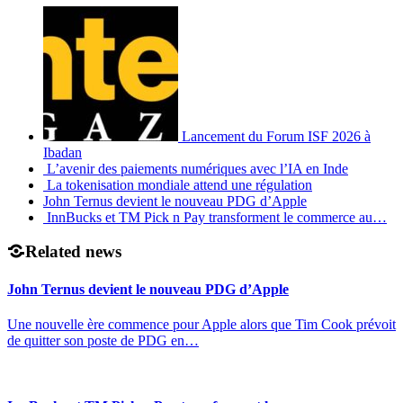
Lancement du Forum ISF 2026 à
Ibadan
L’avenir des paiements numériques avec l’IA en Inde
La tokenisation mondiale attend une régulation
John Ternus devient le nouveau PDG d’Apple
InnBucks et TM Pick n Pay transforment le commerce au…
Related news
John Ternus devient le nouveau PDG d’Apple
Une nouvelle ère commence pour Apple alors que Tim Cook prévoit
de quitter son poste de PDG en…