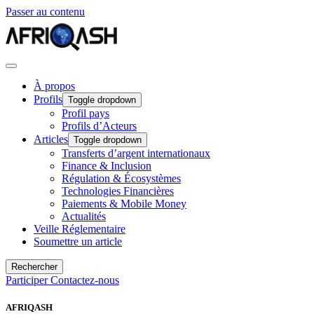
Passer au contenu
À propos
Profils
Toggle dropdown
Profil pays
Profils d’Acteurs
Articles
Toggle dropdown
Transferts d’argent internationaux
Finance & Inclusion
Régulation & Écosystèmes
Technologies Financières
Paiements & Mobile Money
Actualités
Veille Réglementaire
Soumettre un article
Rechercher
Participer
Contactez-nous
AFRIQASH