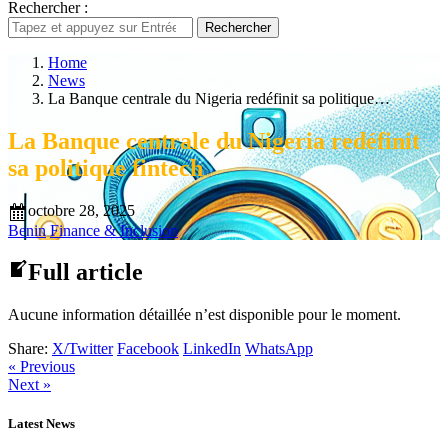
Rechercher :
Rechercher
Home
News
La Banque centrale du Nigeria redéfinit sa politique…
La Banque centrale du Nigeria redéfinit
sa politique fintech
octobre 28, 2025
Benin
Finance & Inclusion
Full article
Aucune information détaillée n’est disponible pour le moment.
Share:
X/Twitter
Facebook
LinkedIn
WhatsApp
« Previous
Next »
Latest News