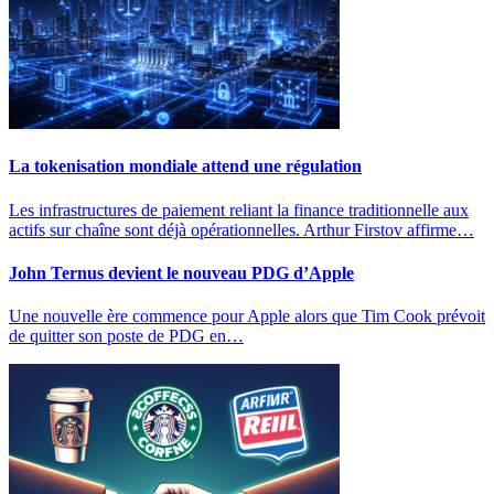
La tokenisation mondiale attend une régulation
Les infrastructures de paiement reliant la finance traditionnelle aux
actifs sur chaîne sont déjà opérationnelles. Arthur Firstov affirme…
John Ternus devient le nouveau PDG d’Apple
Une nouvelle ère commence pour Apple alors que Tim Cook prévoit
de quitter son poste de PDG en…