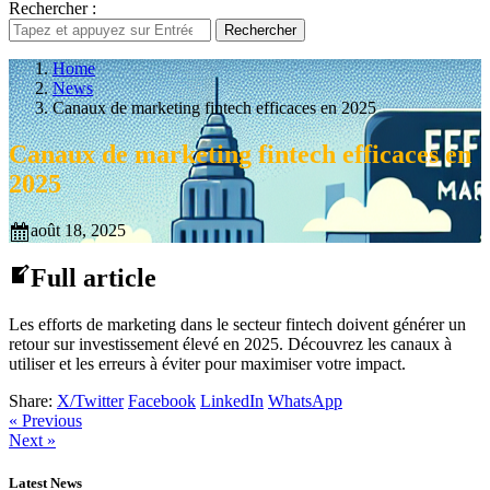
Rechercher :
Rechercher
Home
News
Canaux de marketing fintech efficaces en 2025
Canaux de marketing fintech efficaces en
2025
août 18, 2025
Full article
Les efforts de marketing dans le secteur fintech doivent générer un
retour sur investissement élevé en 2025. Découvrez les canaux à
utiliser et les erreurs à éviter pour maximiser votre impact.
Share:
X/Twitter
Facebook
LinkedIn
WhatsApp
« Previous
Next »
Latest News