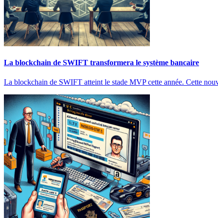
La blockchain de SWIFT transformera le système bancaire
La blockchain de SWIFT atteint le stade MVP cette année. Cette nouve