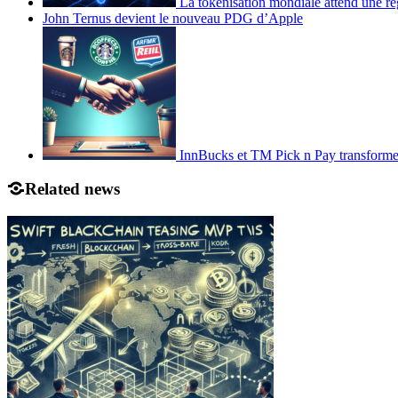
La tokenisation mondiale attend une ré
John Ternus devient le nouveau PDG d’Apple
InnBucks et TM Pick n Pay transform
Related news