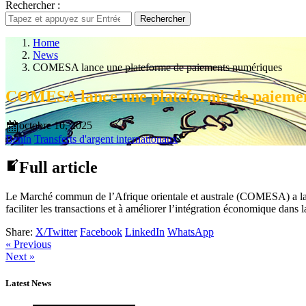
Rechercher :
Rechercher
Home
News
COMESA lance une plateforme de paiements numériques
COMESA lance une plateforme de paieme
octobre 10, 2025
Benin
Transferts d'argent internationaux
Full article
Le Marché commun de l’Afrique orientale et australe (COMESA) a lancé 
faciliter les transactions et à améliorer l’intégration économique dans l
Share:
X/Twitter
Facebook
LinkedIn
WhatsApp
« Previous
Next »
Latest News