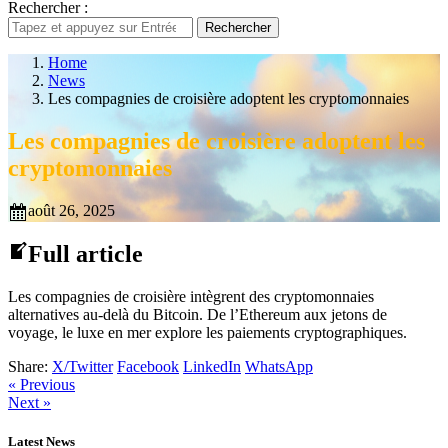
Rechercher :
Rechercher
Home
News
Les compagnies de croisière adoptent les cryptomonnaies
Les compagnies de croisière adoptent les
cryptomonnaies
août 26, 2025
Full article
Les compagnies de croisière intègrent des cryptomonnaies
alternatives au-delà du Bitcoin. De l’Ethereum aux jetons de
voyage, le luxe en mer explore les paiements cryptographiques.
Share:
X/Twitter
Facebook
LinkedIn
WhatsApp
« Previous
Next »
Latest News