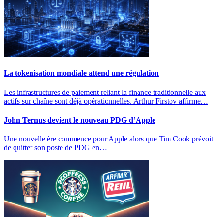
La tokenisation mondiale attend une régulation
Les infrastructures de paiement reliant la finance traditionnelle aux
actifs sur chaîne sont déjà opérationnelles. Arthur Firstov affirme…
John Ternus devient le nouveau PDG d’Apple
Une nouvelle ère commence pour Apple alors que Tim Cook prévoit
de quitter son poste de PDG en…