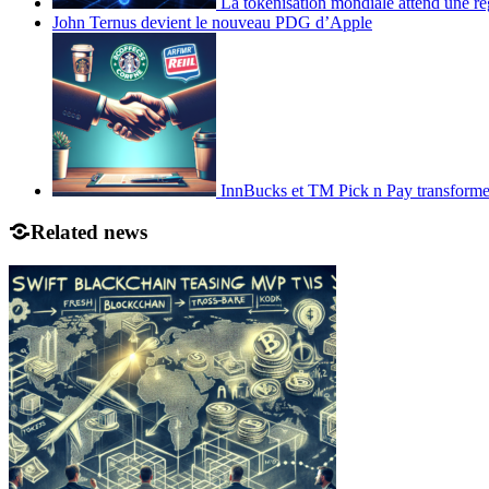
La tokenisation mondiale attend une ré
John Ternus devient le nouveau PDG d’Apple
InnBucks et TM Pick n Pay transform
Related news