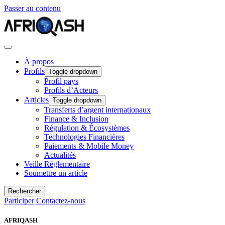
Passer au contenu
À propos
Profils
Toggle dropdown
Profil pays
Profils d’Acteurs
Articles
Toggle dropdown
Transferts d’argent internationaux
Finance & Inclusion
Régulation & Écosystèmes
Technologies Financières
Paiements & Mobile Money
Actualités
Veille Réglementaire
Soumettre un article
Rechercher
Participer
Contactez-nous
AFRIQASH