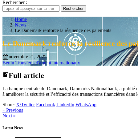
Rechercher :
Rechercher
Home
News
Le Danemark renforce la résilience des paiements
Le Danemark renforce la résilience des pa
novembre 21, 2025
Benin
Transferts d'argent internationaux
Full article
La banque centrale du Danemark, Danmarks Nationalbank, a publié un en
à améliorer la sécurité et l’efficacité des transactions financières dans 
Share:
X/Twitter
Facebook
LinkedIn
WhatsApp
« Previous
Next »
Latest News