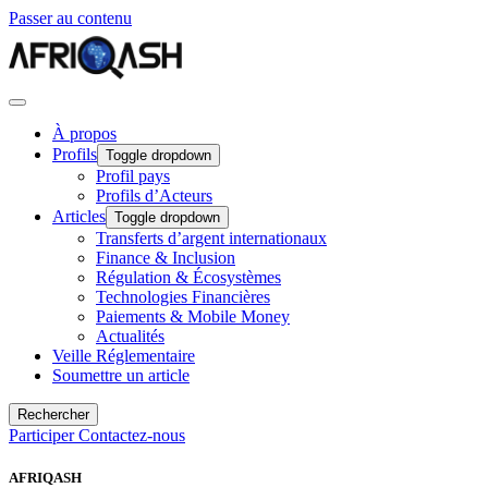
Passer au contenu
À propos
Profils
Toggle dropdown
Profil pays
Profils d’Acteurs
Articles
Toggle dropdown
Transferts d’argent internationaux
Finance & Inclusion
Régulation & Écosystèmes
Technologies Financières
Paiements & Mobile Money
Actualités
Veille Réglementaire
Soumettre un article
Rechercher
Participer
Contactez-nous
AFRIQASH