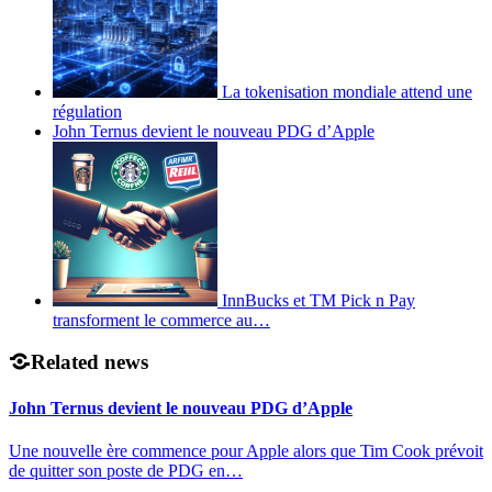
La tokenisation mondiale attend une
régulation
John Ternus devient le nouveau PDG d’Apple
InnBucks et TM Pick n Pay
transforment le commerce au…
Related news
John Ternus devient le nouveau PDG d’Apple
Une nouvelle ère commence pour Apple alors que Tim Cook prévoit
de quitter son poste de PDG en…