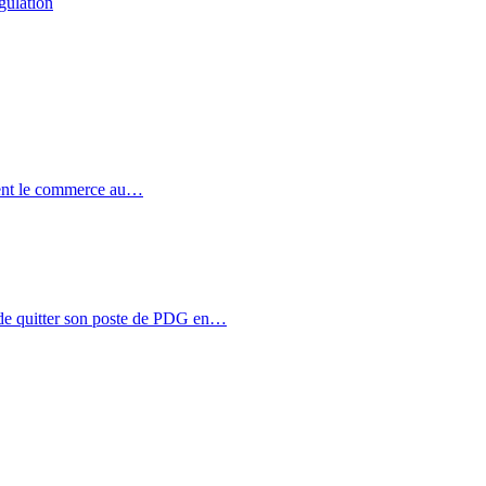
gulation
ent le commerce au…
de quitter son poste de PDG en…