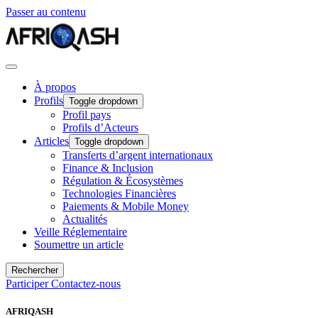
Passer au contenu
À propos
Profils
Toggle dropdown
Profil pays
Profils d’Acteurs
Articles
Toggle dropdown
Transferts d’argent internationaux
Finance & Inclusion
Régulation & Écosystèmes
Technologies Financières
Paiements & Mobile Money
Actualités
Veille Réglementaire
Soumettre un article
Rechercher
Participer
Contactez-nous
AFRIQASH