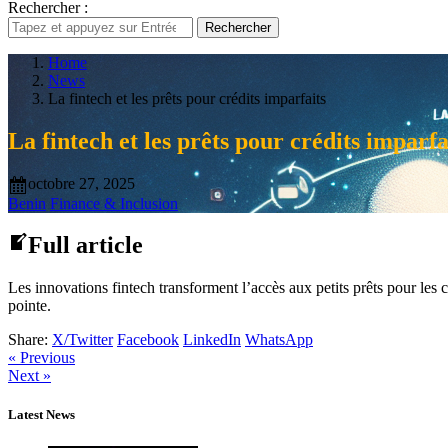
Rechercher :
Rechercher
Home
News
La fintech et les prêts pour crédits imparfaits
La fintech et les prêts pour crédits imparfa
octobre 27, 2025
Benin
Finance & Inclusion
Full article
Les innovations fintech transforment l’accès aux petits prêts pour le
pointe.
Share:
X/Twitter
Facebook
LinkedIn
WhatsApp
« Previous
Next »
Latest News