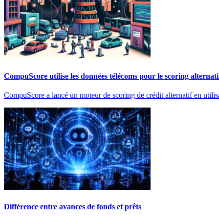
CompuScore utilise les données télécoms pour le scoring alternati
CompuScore a lancé un moteur de scoring de crédit alternatif en util
Différence entre avances de fonds et prêts