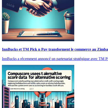
InnBucks et TM Pick n Pay transforment le commerce au Zimb
InnBucks a récemment annoncé un partenariat stratégique avec TM Pic