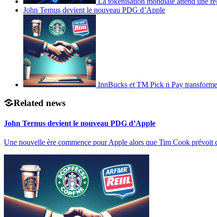
La tokenisation mondiale attend une ré
John Ternus devient le nouveau PDG d’Apple
InnBucks et TM Pick n Pay transform
Related news
John Ternus devient le nouveau PDG d’Apple
Une nouvelle ère commence pour Apple alors que Tim Cook prévoit 