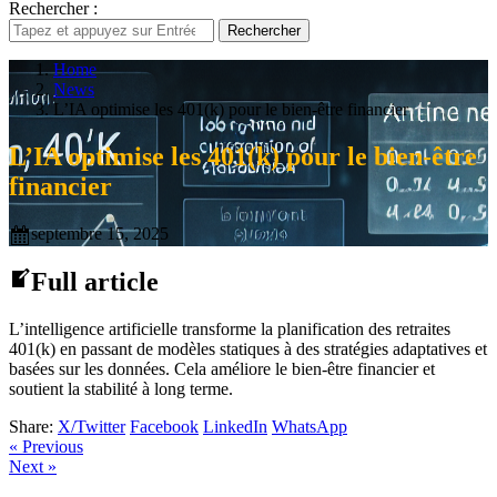
Rechercher :
Rechercher
Home
News
L’IA optimise les 401(k) pour le bien-être financier
L’IA optimise les 401(k) pour le bien-être
financier
septembre 15, 2025
Full article
L’intelligence artificielle transforme la planification des retraites
401(k) en passant de modèles statiques à des stratégies adaptatives et
basées sur les données. Cela améliore le bien-être financier et
soutient la stabilité à long terme.
Share:
X/Twitter
Facebook
LinkedIn
WhatsApp
« Previous
Next »