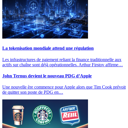
La tokenisation mondiale attend une régulation
Les infrastructures de paiement reliant la finance traditionnelle aux
actifs sur chaîne sont déjà opérationnelles. Arthur Firstov affirme…
John Ternus devient le nouveau PDG d’Apple
Une nouvelle ère commence pour Apple alors que Tim Cook prévoit
de quitter son poste de PDG en…