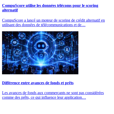
CompuScore utilise les données télécoms pour le scoring
alternatif
CompuScore a lancé un moteur de scoring de crédit alternatif en
utilisant des données de télécommunications et de…
Différence entre avances de fonds et prêts
Les avances de fonds aux commerçants ne sont pas considérées
comme des prêts, ce qui influence leur application…