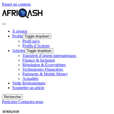
Passer au contenu
À propos
Profils
Toggle dropdown
Profil pays
Profils d’Acteurs
Articles
Toggle dropdown
Transferts d’argent internationaux
Finance & Inclusion
Régulation & Écosystèmes
Technologies Financières
Paiements & Mobile Money
Actualités
Veille Réglementaire
Soumettre un article
Rechercher
Participer
Contactez-nous
AFRIQASH