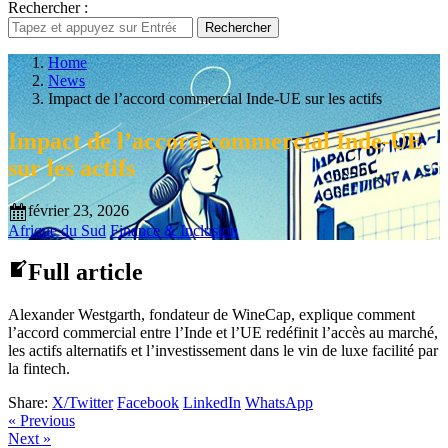
Rechercher :
Rechercher
Home
News
Impact de l’accord commercial Inde-UE sur les actifs
Impact de l’accord commercial Inde-UE
sur les actifs
février 23, 2026
Afrique du Sud
Finance & Inclusion
Full article
Alexander Westgarth, fondateur de WineCap, explique comment
l’accord commercial entre l’Inde et l’UE redéfinit l’accès au marché,
les actifs alternatifs et l’investissement dans le vin de luxe facilité par
la fintech.
Share:
X/Twitter
Facebook
LinkedIn
WhatsApp
« Previous
Next »