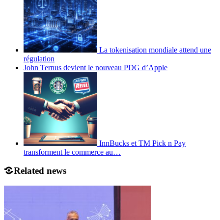
La tokenisation mondiale attend une
régulation
John Ternus devient le nouveau PDG d’Apple
InnBucks et TM Pick n Pay
transforment le commerce au…
Related news